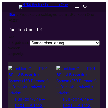
Start
/ Produkte verschlagwortet mit „Funktion One
F101“
Funktion One F101
Alle
2 Ergebnisse
werden
angezeigt
Funktion-One –
Funktion-One –
F101 + BR118
F101 + BR118