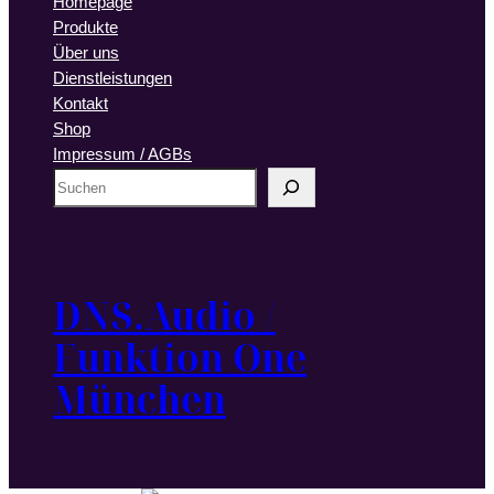
Homepage
Produkte
Über uns
Dienstleistungen
Kontakt
Shop
Impressum / AGBs
S
u
c
h
e
DNS.Audio /
n
Funktion One
München